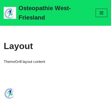
Osteopathie West-
Ga
Friesland
naar
de
inhoud
Layout
ThemeGrill layout content